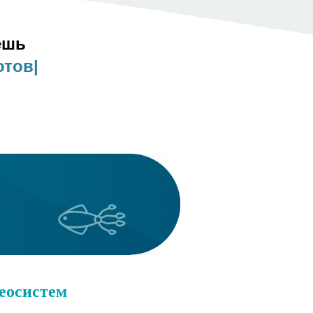
ешь
геосистем