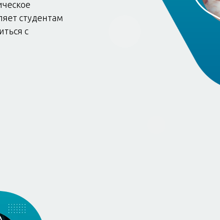
ическое
ляет студентам
иться с