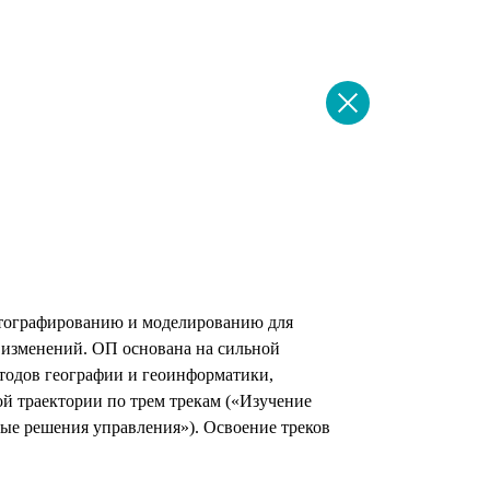
 Publishing
ртографированию и моделированию для
 изменений. ОП основана на сильной
тодов географии и геоинформатики,
й траектории по трем трекам («Изучение
ые решения управления»). Освоение треков