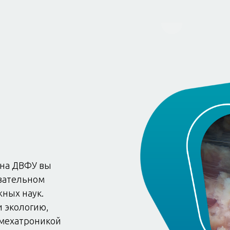
ана ДВФУ вы
овательном
жных наук.
и экологию,
 мехатроникой