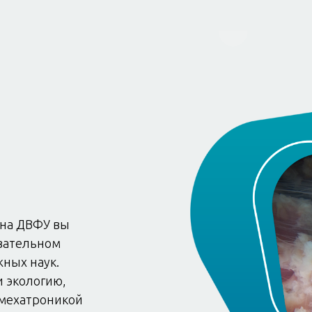
ана ДВФУ вы
овательном
жных наук.
и экологию,
 мехатроникой