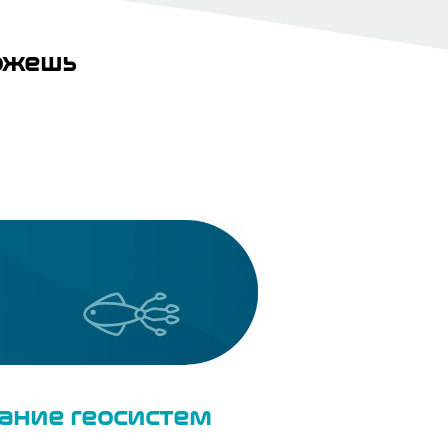
ожешь
ание геосистем