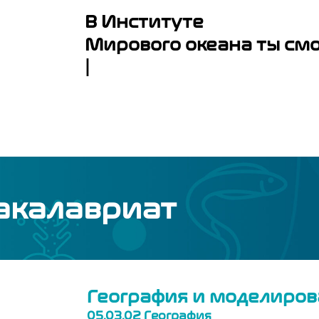
В Институте
Мирового океана ты см
|
акалавриат
География и моделиров
05.03.02 География