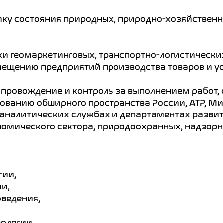
ику состояния природных, природно-хозяйствен
ки геомаркетинговых, транспортно-логистически
ещению предприятий производства товаров и ус
опровождение и контроль за выполнением работ,
ованию обширного пространства России, АТР, Ми
в аналитических службах и департаментах разви
номического сектора, природоохранных, надзорн
гии,
ии,
оведения,
ологии,