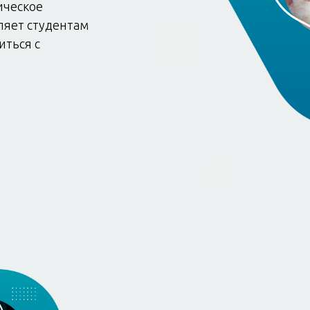
ическое
ляет студентам
иться с